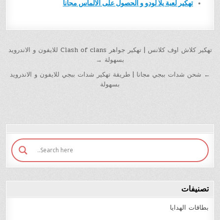
تهكير لعبة يلا لودو و الحصول على الالماس مجانا
تهكير كلاش اوف كلانس | تهكير جواهر Clash of clans للايفون و الاندرويد
بسهولة →
← شحن شدات ببجي مجانا | طريقة تهكير شدات ببجي للايفون و الاندرويد
بسهولة
تصنيفات
بطاقات الهدايا