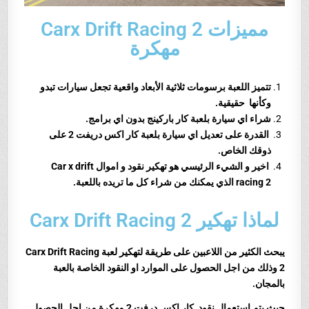
مميزات Carx Drift Racing 2
مهكرة
تتميز اللعبة برسومات ثلاثية الأبعاد واقعية تجعل سيارات تبدو
وكأنها حقيقية.
شراء اي سيارة بلعبة كار باركينج بدون اي برامج.
القدرة على تعديل اي سيارة بلعبة كار اكس دريفت 2 على
ذوقك الخاص.
اخير و الشيء الرئيسي هو تهكير نقود و اموال Car x drift
racing 2 الذي يمكنك من شراء كل ما تريده باللعبة.
لماذا تهكير Carx Drift Racing 2
يبحث ال
كثير من اللاعبين على طريقة لتهكير لعبة Carx Drift Racing
2 وذلك من اجل الحصول على الموارد او النقود الخاصة بالعبة
بالمجان.
حيث يتم استعمال نقود
كار اكس درفت 2
مهكرة من اجل الحصول