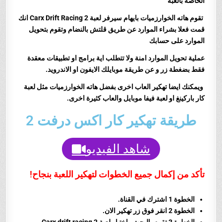
الخاصة بالعبة
تقوم هاته الخوارزميات بايهام سيرفر لعبة Carx Drift Racing 2 انك
قمت فعلا بشراء الموارد عن طريق قلتش بالنضام وتقوم بتحويل
الموارد على حسابك
عملية تحويل الموارد امنة ولا تتطلب اية برامج او تطبيقات معقدة
فقط بضغطة زر و عن طريقة موبايلك الايفون او الاندرويد.
ويمكنك ايضا تهكير العاب اخرى بفضل هاته الخوارزميات مثل لعبة
كار باركينغ او لعبة فيفا موبايل والعاب كثيرة اخرى.
طريقة تهكير كار اكس درفت 2
شاهد الفيديو
تأكد من إكمال جميع الخطوات لتهكير اللعبة بنجاح!
الخطوة 1 اشترك في القناة.
الخطوة 2 انقر فوق زر تهكير الان.
الخطوة 3 تقوم بالبحث واختيار لعبة Carx drift racing 2