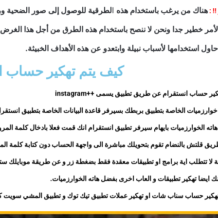
هناك من يرغب باستخدام هذه
ا
لطرقية للوصول إلى صور الضحية ورسا
! :
لأمر خطير جدا ونحن لا ننصح باستخدام هذه الطرق من أجل هذا الغرض.
حاول استخدامها لأسباب نبيلة وابتعدو عن هذه الأهداف الخبيثة.
كيف يتم تهكير حساب ا
ك
ير حساب انستقرام
عن طريق تطبيق يسمى ++instagram
وارزميات الخاصة بتطبيق بربطك بسيرفر قاعدة البيانات الخاصة بتطبيق انستقرا
اته الخوارزميات بايهام سيرفر تطبيق انستقرام انك قمت فعلا بادخال كلمة المر
ق قلتش بالنضام تقوم بتحويلك مباشرة الى واجهة الحساب دون كتابة كلمة الم
ة لا تتطلب اية برامج او تطبيقات معقدة فقط بضغطة زر و عن طريقة موبايلك س
 ايضا تهكير تطبيقات و العاب اخرى بفضل هاته الخوارزميات.
هكير حساب سناب شات او تهكير عملات تطبيق تيك توك و تطبيق المشي سويت ك