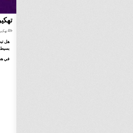
تهكير 
STED
تهكير
IN
هل تب
بسيطة
في هذ