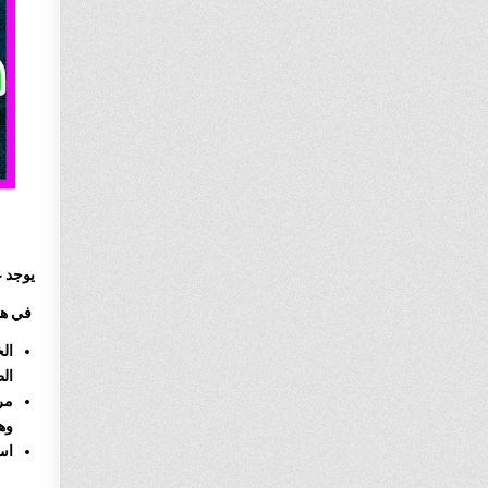
يوجد ع
في هذه
ال
ال
مر
وهذ
اس