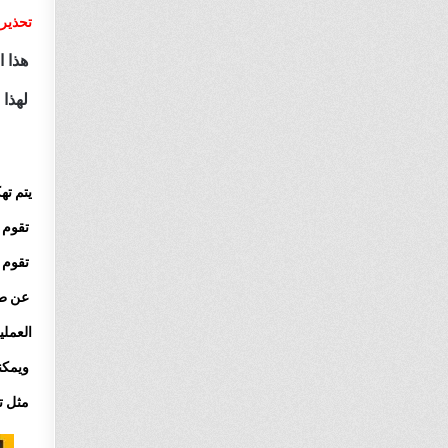
تحذير !
هذا ا
لهذا 
يتم ته
تقوم خ
تقوم ه
عن طري
العملي
ويمكنك
مثل ت