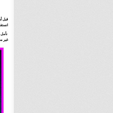
قبل أن
انستقر
نأمل 
غير م