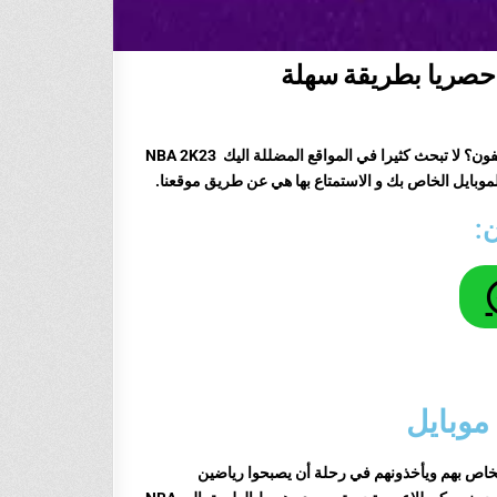
هل أنت من محبي كرة السلة وتبحث عن أفضل تجربة لعب على جهازك الاندرويد او الايفون؟ لا تبحث كثيرا في المواقع المضللة اليك NBA 2K23
:
السلة الخاص بهم ويأخذونهم في رحلة أن يصبحوا رياضين