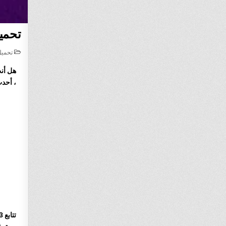
تحميل NBA 2K23 على الموبايل الاندرويد و ال
STED
تحميل
IN
، أحدث إصدار في سلسلة BA 2K