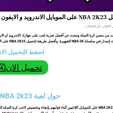
ايفون حصريا بطريقة سهلة
PO
 الالعاب
,
كل المقالات
N الشهيرة. وأفضل طريقة لتحميل NBA 2K23 على الموبايل الخاص بك و الاستمتاع بها هي عن طريق موقعنا.
اضغط التحميل الان
تحميل الان
حول لعبة NBA 2k23 موبايل
تتابع NBA 2K23 على الموبايل اللاعبين أثناء قيامهم بإنشاء وتخصيص لاعب كرة 