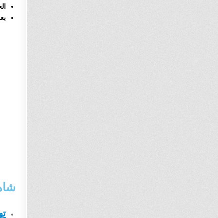
الخ
بعد
شاه
تهكير 8 ball pool 