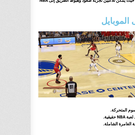
محترفين. حيث تقدم اللعبة مجموعة متنوعة من أوضاع اللعب بما في ذلك MyCareer ، حيث يمكن للاعبين تجربة صعود وهبوط الطريق إلى NBA
قيقية.
ة الغامرة الشاملة.