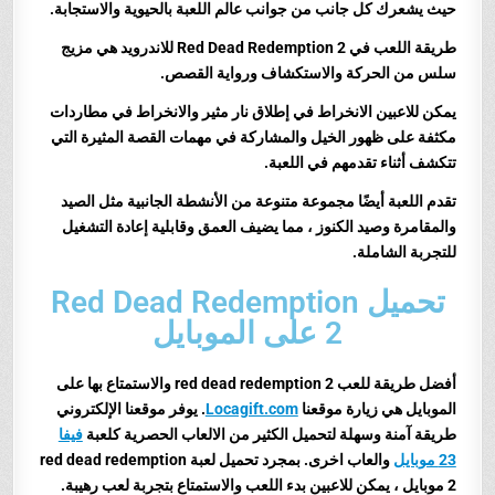
حيث يشعرك كل جانب من جوانب عالم اللعبة بالحيوية والاستجابة.
طريقة اللعب في Red Dead Redemption 2 للاندرويد هي مزيج
سلس من الحركة والاستكشاف ورواية القصص.
يمكن للاعبين الانخراط في إطلاق نار مثير والانخراط في مطاردات
مكثفة على ظهور الخيل والمشاركة في مهمات القصة المثيرة التي
تتكشف أثناء تقدمهم في اللعبة.
تقدم اللعبة أيضًا مجموعة متنوعة من الأنشطة الجانبية مثل الصيد
والمقامرة وصيد الكنوز ، مما يضيف العمق وقابلية إعادة التشغيل
للتجربة الشاملة.
تحميل Red Dead Redemption
2 على الموبايل
أفضل طريقة للعب red dead redemption 2 والاستمتاع بها على
الموبايل هي زيارة موقعنا
Locagift.com
. يوفر موقعنا الإلكتروني
طريقة آمنة وسهلة لتحميل الكثير من الالعاب الحصرية كلعبة
فيفا
23 موبايل
والعاب اخرى.
بمجرد تحميل لعبة
red dead redemption
2
موبايل ، يمكن للاعبين بدء اللعب والاستمتاع بتجربة لعب رهيبة.