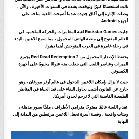
نالت استحسانًا كبيرًا وتوقعت بشدة في السنوات الأخيرة ، والآن ،
وصلت الإثارة إلى آفاق جديدة عندما أصبحت اللعبة متاحة على
أجهزة Android.
جلبت Rockstar Games لعبة المغامرات والحركة الملحمية في
العالم المفتوح إلى منصة الهاتف المحمول ، مما سمح للاعبين بالبدء
في رحلة غامرة في الغرب المتوحش أينما ذهبوا.
يحتفظ الإصدار المحمول من Red Dead Redemption 2 بجميع
الميزات وعناصر اللعب التي جعلت منه عنوانًا محبوبًا على أجهزة
الكمبيوتر.
حيث لا يزال بإمكان اللاعبين الدخول في عالم آرثر مورغان ، وهو
خارج عن القانون أشيب يحاول البقاء على قيد الحياة في المناظر
الطبيعية القاسية التي لا ترحم لحدود أمريكا.
تقدم اللعبة عالمًا مفتوحًا مترامي الأطراف ، مليئًا بصور مذهلة ،
وبيئات واقعية ، وقصة آسرة تجعل اللاعبين مرتبطين من البداية إلى
النهاية.